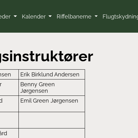
eder
Kalender
Riffelbanerne
Flugtskydni
sinstruktører
nsen
Erik Birklund Andersen
r
Benny Green
Jørgensen
d
Emil Green Jørgensen
ård