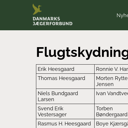
Nyh
Flugtskydning
Erik Heesgaard
Ronnie V. Ha
Thomas Heesgaard
Morten Rytte
Jensen
Niels Bundgaard
Ivan Vandtve
Larsen
Svend Erik
Torben
Vestersager
Bøndergaard
Rasmus H. Heesgaard
Boye Kjærsg