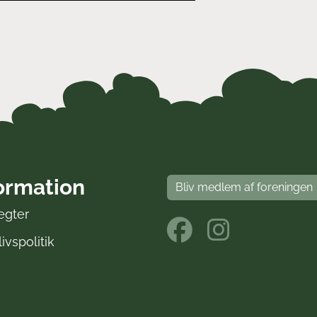
ormation
Bliv medlem af foreningen
ægter
livspolitik